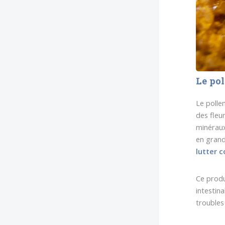
Le pol
Le polle
des fleur
minéraux
en grand
lutter 
Ce produ
intestin
troubles