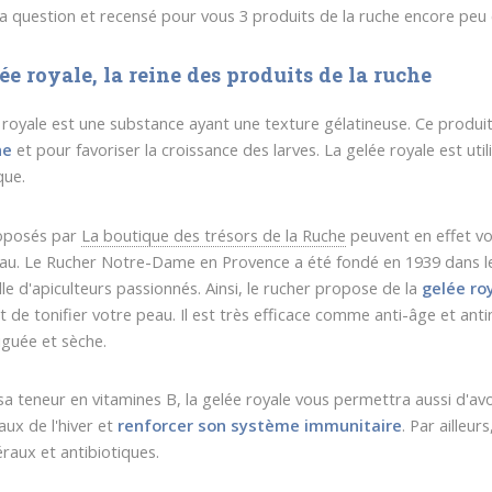
la question et recensé pour vous 3 produits de la ruche encore peu
ée royale, la reine des produits de la ruche
 royale est une substance ayant une texture gélatineuse. Ce produit
ne
et pour favoriser la croissance des larves. La gelée royale est u
que.
oposés par
La boutique des trésors de la Ruche
peuvent en effet v
au. Le Rucher Notre-Dame en Provence a été fondé en 1939 dans le 
lle d'apiculteurs passionnés. Ainsi, le rucher propose de la
gelée roy
et de tonifier votre peau. Il est très efficace comme anti-âge et ant
iguée et sèche.
sa teneur en vitamines B, la gelée royale vous permettra aussi d'avoi
aux de l'hiver et
renforcer son système immunitaire
. Par ailleu
éraux et antibiotiques.